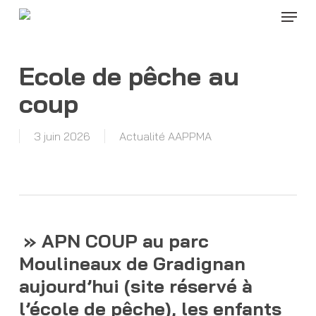
Menu
Skip
to
Close
main
Menu
content
Ecole de pêche au
coup
3 juin 2026
Actualité AAPPMA
» APN COUP au parc
Moulineaux de Gradignan
aujourd’hui (site réservé à
l’école de pêche), les enfants