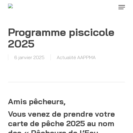
Menu
Skip
to
Close
main
Menu
content
Programme piscicole
2025
6 janvier 2025
Actualité AAPPMA
Amis pêcheurs,
Vous venez de prendre votre
carte de pêche 2025 au nom
des « Pêcheurs de l’Eau