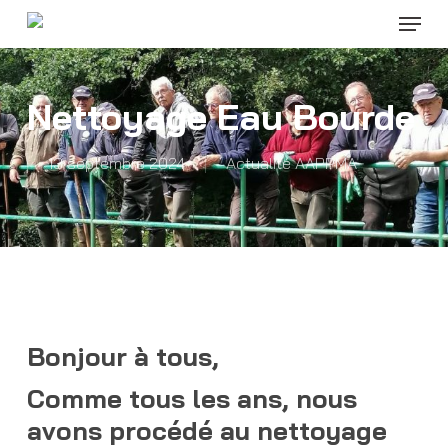
Menu
Skip
to
Close
main
Menu
content
Nettoyage Eau Bourde
13 septembre 2024
Actualité AAPPMA
Bonjour à tous,
Comme tous les ans, nous
avons procédé au nettoyage