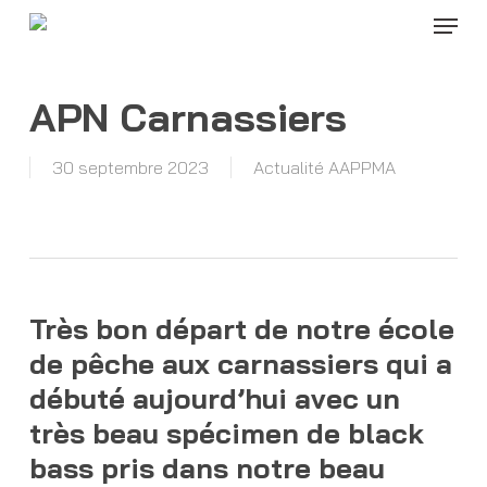
Menu
Skip
to
Close
main
Menu
content
APN Carnassiers
30 septembre 2023
Actualité AAPPMA
Très bon départ de notre école
de pêche aux carnassiers qui a
débuté aujourd’hui avec un
très beau spécimen de black
bass pris dans notre beau