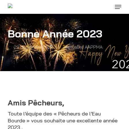
Menu
Skip
to
Close
main
Menu
content
Bonne Année 2023
29 décembre 2022
Actualité AAPPMA
Amis Pêcheurs,
Toute l’équipe des « Pêcheurs de l’Eau
Bourde » vous souhaite une excellente année
2023 .