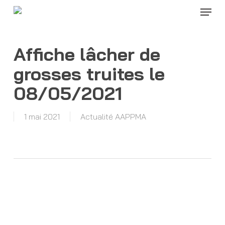
Menu
Skip
to
Close
main
Menu
content
Affiche lâcher de
grosses truites le
08/05/2021
1 mai 2021
Actualité AAPPMA