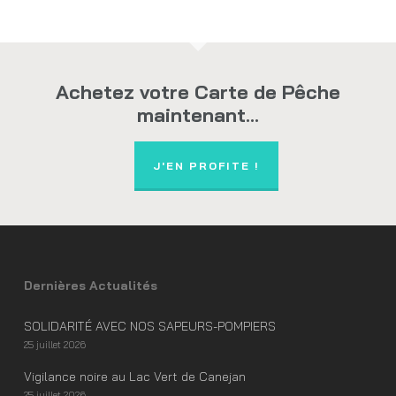
Achetez votre Carte de Pêche
maintenant...
J'EN PROFITE !
Dernières Actualités
SOLIDARITÉ AVEC NOS SAPEURS-POMPIERS
25 juillet 2026
Vigilance noire au Lac Vert de Canejan
25 juillet 2026