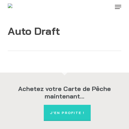
Menu
Skip
to
Close
main
Menu
content
Auto Draft
Achetez votre Carte de Pêche
maintenant...
J'EN PROFITE !